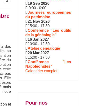
19 Sep 2026
0:00
-
0:00
Journées européennes
mbre
du patrimoine
21 Nov 2026
15:00
-
17:30
Conférence "Les outils
de la généalogie"
16 Jan 2027
10:00
-
12:30
e à des
Atelier généalogie
dits au
20 Mar 2027
tention
15:00
-
17:30
ière du
Conférence "Les
olution
Napoléonides"
e cette
Calendrier complet
ua pas
r. Elle
trésors
té mais
 notre
Pour nos
tion et