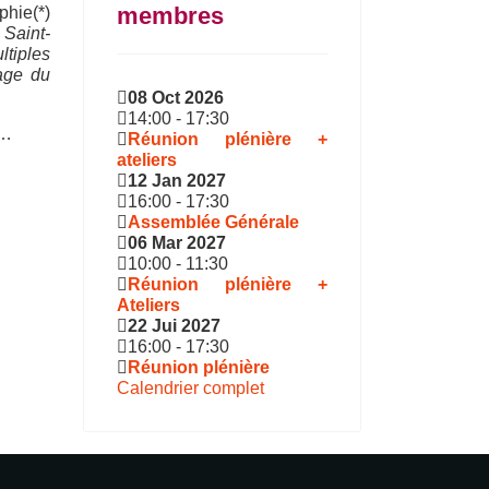
membres
hie(*)
 Saint-
ltiples
tage du
08 Oct 2026
14:00
-
17:30
s…
Réunion plénière +
ateliers
12 Jan 2027
16:00
-
17:30
Assemblée Générale
06 Mar 2027
10:00
-
11:30
Réunion plénière +
Ateliers
22 Jui 2027
16:00
-
17:30
Réunion plénière
Calendrier complet