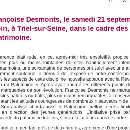
ançoise Desmonts, le samedi 21 septe
in, à Triel-sur-Seine, dans le cadre des
atrimoine
.
rrence était rude, en cet après-midi très ensoleillé, propic
tes plus ou moins lointaines de sites habituellement inter
Néanmoins, une soixantaine de personnes ont suivi avec une at
ièrement soutenue le déroulé de l’exposé de notre conférenc
ous les aspects de cette discipline nouvelle apparue avec la Rév
n du Patrimoine ». Après avoir abordé les différents points d
tes marquantes de son évolution, Françoise Desmonts ne manq
e sites naturels ou bâtis, plus ou moins remarquables, à conserve
latant les attitudes courageuses de nombreux « sauveurs » de 
e. Son analyse aborda aussi le Patrimoine triellois, certes limi
en direction des jeunes générations. L’initiative prise par
erte du patrimoine triellois, s’inscrit d’ailleurs dans ce cadre.
auditoire pendant près de deux heures, agrémenté d’une projec