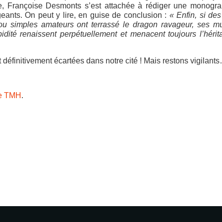
e, Françoise Desmonts s’est attachée à rédiger une monograp
igeants. On peut y lire, en guise de conclusion :
« Enfin, si des
ou simples amateurs ont terrassé le dragon ravageur, ses mu
dité renaissent perpétuellement et menacent toujours l’héri
 définitivement écartées dans notre cité ! Mais restons vigilant
de TMH
.