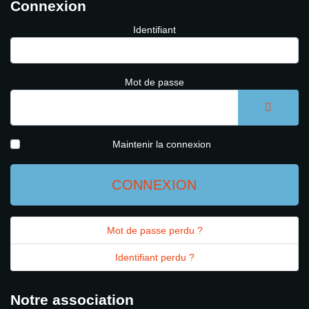
Connexion
Identifiant
Mot de passe
AFFICH
Maintenir la connexion
CONNEXION
Mot de passe perdu ?
Identifiant perdu ?
Notre association