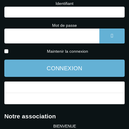
Identifiant
Mot de passe
AFFICH
Maintenir la connexion
CONNEXION
Mot de passe perdu ?
Identifiant perdu ?
Notre association
BIENVENUE