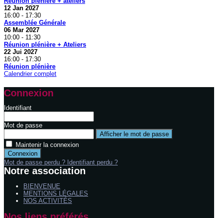
Réunion plénière + ateliers
12 Jan 2027
16:00
-
17:30
Assemblée Générale
06 Mar 2027
10:00
-
11:30
Réunion plénière + Ateliers
22 Jui 2027
16:00
-
17:30
Réunion plénière
Calendrier complet
Connexion
Identifiant
Mot de passe
Afficher le mot de passe
Maintenir la connexion
Connexion
Mot de passe perdu ?
Identifiant perdu ?
Notre association
BIENVENUE
MENTIONS LÉGALES
NOS ACTIVITÉS
Nos liens préférés