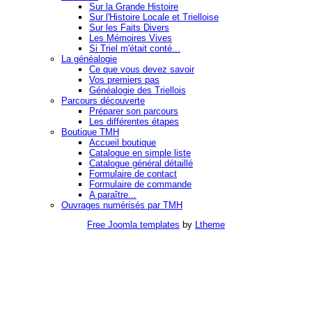
Sur la Grande Histoire
Sur l'Histoire Locale et Trielloise
Sur les Faits Divers
Les Mémoires Vives
Si Triel m'était conté...
La généalogie
Ce que vous devez savoir
Vos premiers pas
Généalogie des Triellois
Parcours découverte
Préparer son parcours
Les différentes étapes
Boutique TMH
Accueil boutique
Catalogue en simple liste
Catalogue général détaillé
Formulaire de contact
Formulaire de commande
A paraître...
Ouvrages numérisés par TMH
Free Joomla templates
by
Ltheme