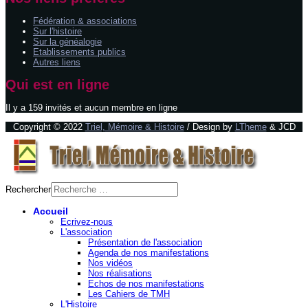
Fédération & associations
Sur l'histoire
Sur la généalogie
Etablissements publics
Autres liens
Qui est en ligne
Il y a 159 invités et aucun membre en ligne
Copyright © 2022
Triel, Mémoire & Histoire
/ Design by
LTheme
& JCD
Rechercher
Accueil
Ecrivez-nous
L'association
Présentation de l'association
Agenda de nos manifestations
Nos vidéos
Nos réalisations
Echos de nos manifestations
Les Cahiers de TMH
L'Histoire