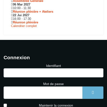
Assemblée Générale
06 Mar 2027
10:00
-
11:30
Réunion plénière + Ateliers
22 Jui 2027
16:00
-
17:30
Réunion plénière
Calendrier complet
Connexion
Identifiant
Mot de passe
AFFICH
Maintenir la connexion