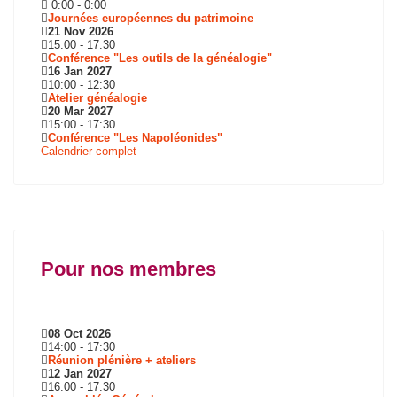
0:00
-
0:00
Journées européennes du patrimoine
21 Nov 2026
15:00
-
17:30
Conférence "Les outils de la généalogie"
16 Jan 2027
10:00
-
12:30
Atelier généalogie
20 Mar 2027
15:00
-
17:30
Conférence "Les Napoléonides"
Calendrier complet
Pour nos membres
08 Oct 2026
14:00
-
17:30
Réunion plénière + ateliers
12 Jan 2027
16:00
-
17:30