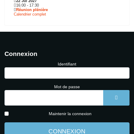
22 Jui 2027
16:00
-
17:30
Réunion plénière
Calendrier complet
Connexion
Identifiant
Mot de passe
AFFICH
Maintenir la connexion
CONNEXION