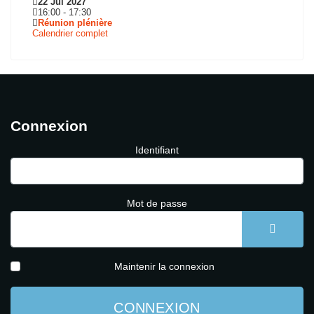
22 Jui 2027
16:00
-
17:30
Réunion plénière
Calendrier complet
Connexion
Identifiant
Mot de passe
AFFICH
Maintenir la connexion
CONNEXION