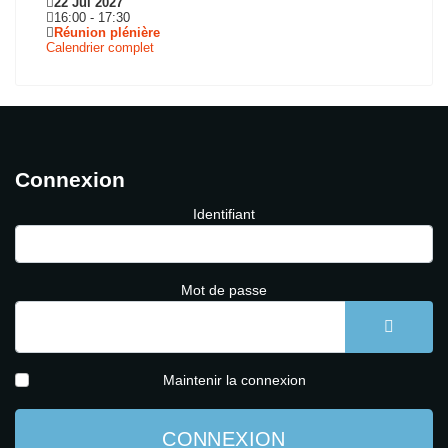
22 Jui 2027
16:00
-
17:30
Réunion plénière
Calendrier complet
Connexion
Identifiant
Mot de passe
AFFICH
Maintenir la connexion
CONNEXION