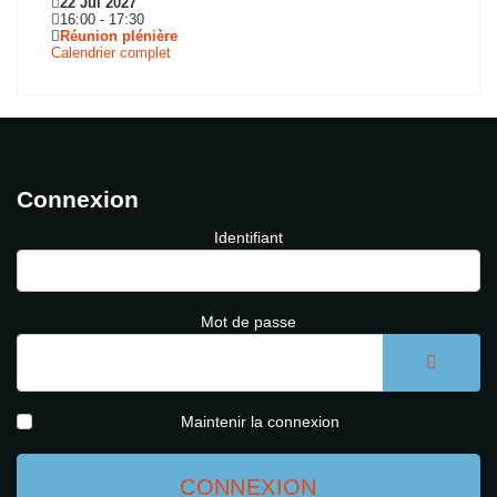
22 Jui 2027
16:00
-
17:30
Réunion plénière
Calendrier complet
Connexion
Identifiant
Mot de passe
AFFICH
Maintenir la connexion
CONNEXION