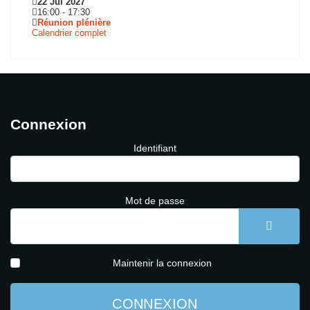
22 Jui 2027
16:00
-
17:30
Réunion plénière
Calendrier complet
Connexion
Identifiant
Mot de passe
AFFICH
Maintenir la connexion
CONNEXION