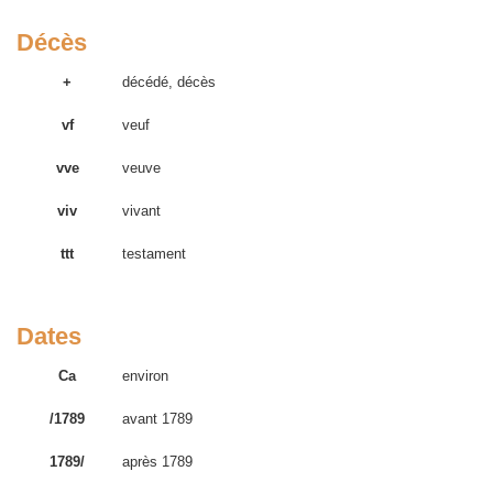
Décès
+
décédé, décès
vf
veuf
vve
veuve
viv
vivant
ttt
testament
Dates
Ca
environ
/1789
avant 1789
1789/
après 1789